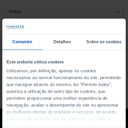
DATA DE INÍCIO
DATA DE FIM
Consentir
Detalhes
Sobre os cookies
ORDENAR POR
Este website utiliza cookies
Utilizamos, por definição, apenas os cookies
necessários ao normal funcionamento do site, permitindo
que navegue através do mesmo. Ao "Permitir todos",
autoriza a utilização de outro tipo de cookies, que
permitem proporcionar uma melhor experiência de
navegação, avaliar o desempenho do site ou apresentar
as melhores ofertas de produtos e serviços, de acordo
com as suas preferências. Se pretender escolher os
tipos de cookies, clique em "Personalizar". Saiba mais