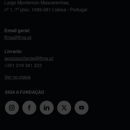
Largo Monterroio Mascarenhas,
nº 1, 7º piso, 1099-081 Lisboa - Portugal
Email geral:
ffms@ffms.pt
Livraria:
apoioaocliente@ffms.pt
+351
219 381 223
Ver no mapa
SIGA A FUNDAÇÃO