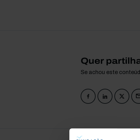
Quer partilh
Se achou este conteúdo