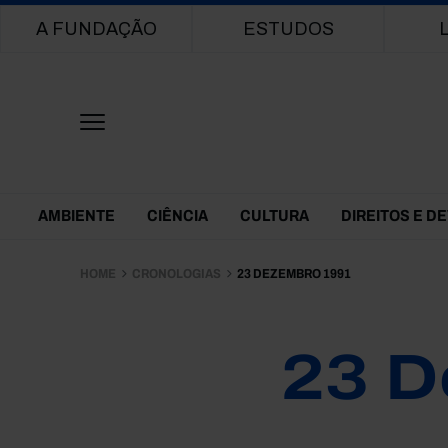
Main navigation
A FUNDAÇÃO
ESTUDOS
Themes Menu
AMBIENTE
CIÊNCIA
CULTURA
DIREITOS E D
HOME
CRONOLOGIAS
23 DEZEMBRO 1991
23 D