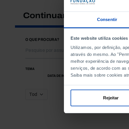
Continuar a pesquisar
Consentir
Este website utiliza cookies
O QUE PROCURA?
Utilizamos, por definição, a
através do mesmo. Ao "Permit
melhor experiência de naveg
serviços, de acordo com as s
TEMA
Saiba mais sobre cookies at
DATA DE INÍCIO
Rejeitar