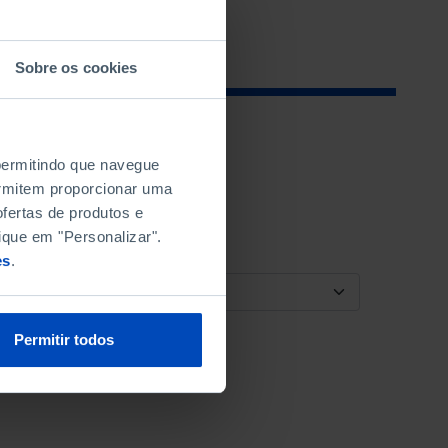
Sobre os cookies
 permitindo que navegue
permitem proporcionar uma
fertas de produtos e
ique em "Personalizar".
es
.
ORDENAR POR
Permitir todos