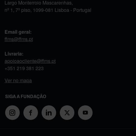
Largo Monterroio Mascarenhas,
nº 1, 7º piso, 1099-081 Lisboa - Portugal
Email geral:
ffms@ffms.pt
Livraria:
apoioaocliente@ffms.pt
+351
219 381 223
Ver no mapa
SIGA A FUNDAÇÃO