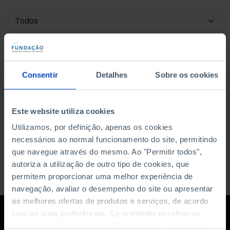
DATA DE INÍCIO
DATA DE FIM
Consentir
Detalhes
Sobre os cookies
ORDENAR POR
Este website utiliza cookies
Utilizamos, por definição, apenas os cookies
necessários ao normal funcionamento do site, permitindo
que navegue através do mesmo. Ao "Permitir todos",
autoriza a utilização de outro tipo de cookies, que
permitem proporcionar uma melhor experiência de
navegação, avaliar o desempenho do site ou apresentar
as melhores ofertas de produtos e serviços, de acordo
com as suas preferências. Se pretender escolher os
tipos de cookies, clique em "Personalizar". Saiba mais