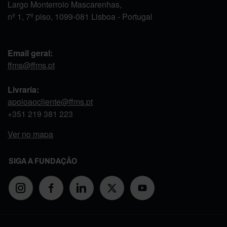
Largo Monterroio Mascarenhas,
nº 1, 7º piso, 1099-081 Lisboa - Portugal
Email geral:
ffms@ffms.pt
Livraria:
apoioaocliente@ffms.pt
+351
219 381 223
Ver no mapa
SIGA A FUNDAÇÃO