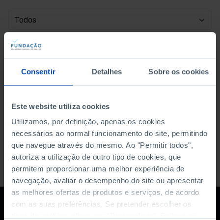
DATA DE INÍCIO
DATA DE FIM
Consentir
Detalhes
Sobre os cookies
ORDENAR POR
Este website utiliza cookies
Utilizamos, por definição, apenas os cookies
necessários ao normal funcionamento do site, permitindo
que navegue através do mesmo. Ao "Permitir todos",
autoriza a utilização de outro tipo de cookies, que
permitem proporcionar uma melhor experiência de
navegação, avaliar o desempenho do site ou apresentar
as melhores ofertas de produtos e serviços, de acordo
com as suas preferências. Se pretender escolher os
tipos de cookies, clique em "Personalizar". Saiba mais