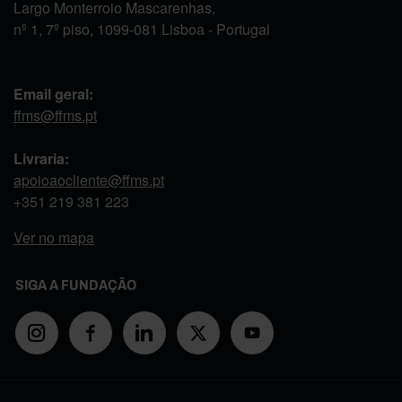
Largo Monterroio Mascarenhas,
nº 1, 7º piso, 1099-081 Lisboa - Portugal
Email geral:
ffms@ffms.pt
Livraria:
apoioaocliente@ffms.pt
+351
219 381 223
Ver no mapa
SIGA A FUNDAÇÃO