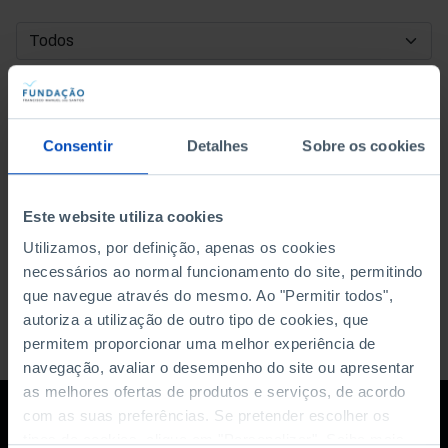
DATA DE INÍCIO
DATA DE FIM
Consentir
Detalhes
Sobre os cookies
ORDENAR POR
Este website utiliza cookies
Utilizamos, por definição, apenas os cookies
necessários ao normal funcionamento do site, permitindo
que navegue através do mesmo. Ao "Permitir todos",
autoriza a utilização de outro tipo de cookies, que
permitem proporcionar uma melhor experiência de
navegação, avaliar o desempenho do site ou apresentar
as melhores ofertas de produtos e serviços, de acordo
com as suas preferências. Se pretender escolher os
tipos de cookies, clique em "Personalizar". Saiba mais