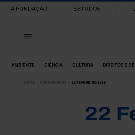
Main navigation
A FUNDAÇÃO
ESTUDOS
Themes Menu
AMBIENTE
CIÊNCIA
CULTURA
DIREITOS E D
HOME
CRONOLOGIAS
22 FEVEREIRO 1988
22 F