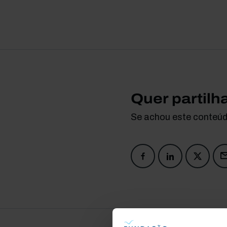
Quer partilh
Se achou este conteúdo