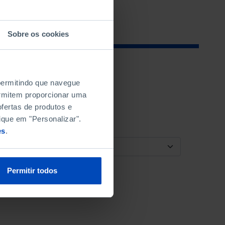
Sobre os cookies
 permitindo que navegue
permitem proporcionar uma
fertas de produtos e
ique em "Personalizar".
es
.
ORDENAR POR
Permitir todos