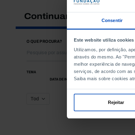
Continuar a pesquisar
Consentir
Este website utiliza cookies
O QUE PROCURA?
Utilizamos, por definição, a
através do mesmo. Ao "Permit
melhor experiência de naveg
serviços, de acordo com as s
TEMA
Saiba mais sobre cookies at
DATA DE INÍCIO
Rejeitar