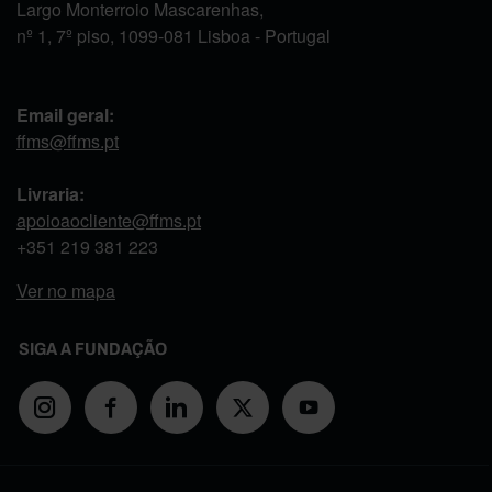
Largo Monterroio Mascarenhas,
nº 1, 7º piso, 1099-081 Lisboa - Portugal
Email geral:
ffms@ffms.pt
Livraria:
apoioaocliente@ffms.pt
+351
219 381 223
Ver no mapa
SIGA A FUNDAÇÃO