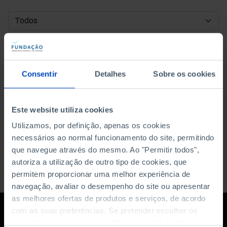
DATA DE INÍCIO
DATA DE FIM
Consentir
Detalhes
Sobre os cookies
ORDENAR POR
Este website utiliza cookies
Utilizamos, por definição, apenas os cookies
necessários ao normal funcionamento do site, permitindo
que navegue através do mesmo. Ao "Permitir todos",
autoriza a utilização de outro tipo de cookies, que
permitem proporcionar uma melhor experiência de
navegação, avaliar o desempenho do site ou apresentar
as melhores ofertas de produtos e serviços, de acordo
com as suas preferências. Se pretender escolher os
tipos de cookies, clique em "Personalizar". Saiba mais