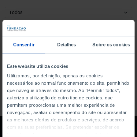
DATA DE INÍCIO
DATA DE FIM
Consentir
Detalhes
Sobre os cookies
ORDENAR POR
Este website utiliza cookies
Utilizamos, por definição, apenas os cookies
necessários ao normal funcionamento do site, permitindo
que navegue através do mesmo. Ao "Permitir todos",
autoriza a utilização de outro tipo de cookies, que
permitem proporcionar uma melhor experiência de
navegação, avaliar o desempenho do site ou apresentar
as melhores ofertas de produtos e serviços, de acordo
com as suas preferências. Se pretender escolher os
tipos de cookies, clique em "Personalizar". Saiba mais