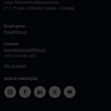
Largo Monterroio Mascarenhas,
nº 1, 7º piso, 1099-081 Lisboa - Portugal
Email geral:
ffms@ffms.pt
Livraria:
apoioaocliente@ffms.pt
+351
219 381 223
Ver no mapa
SIGA A FUNDAÇÃO