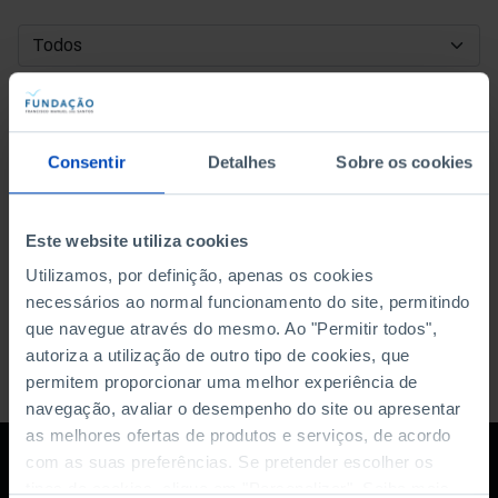
DATA DE INÍCIO
DATA DE FIM
Consentir
Detalhes
Sobre os cookies
ORDENAR POR
Este website utiliza cookies
Utilizamos, por definição, apenas os cookies
necessários ao normal funcionamento do site, permitindo
que navegue através do mesmo. Ao "Permitir todos",
autoriza a utilização de outro tipo de cookies, que
permitem proporcionar uma melhor experiência de
navegação, avaliar o desempenho do site ou apresentar
as melhores ofertas de produtos e serviços, de acordo
com as suas preferências. Se pretender escolher os
tipos de cookies, clique em "Personalizar". Saiba mais