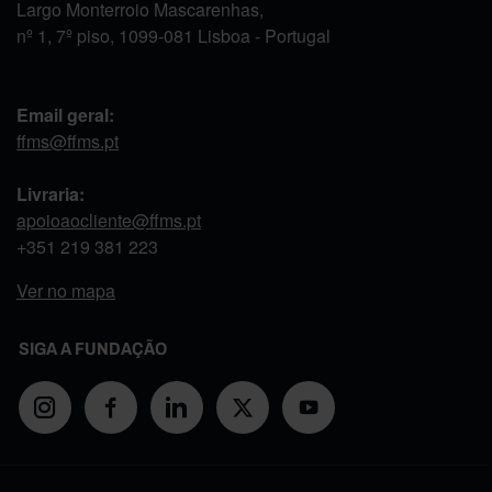
Largo Monterroio Mascarenhas,
nº 1, 7º piso, 1099-081 Lisboa - Portugal
Email geral:
ffms@ffms.pt
Livraria:
apoioaocliente@ffms.pt
+351
219 381 223
Ver no mapa
SIGA A FUNDAÇÃO