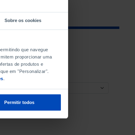
Sobre os cookies
 permitindo que navegue
permitem proporcionar uma
fertas de produtos e
ique em "Personalizar".
es
.
ORDENAR POR
Permitir todos