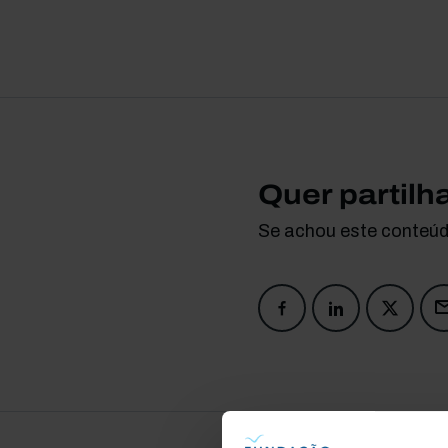
Quer partilh
Se achou este conteúdo