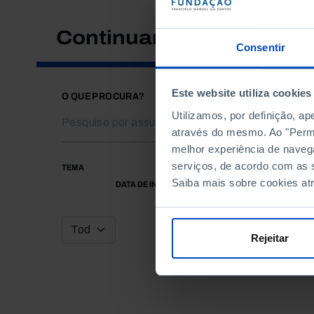
Continuar a pesquisar
Consentir
Este website utiliza cookies
O QUE PROCURA?
Utilizamos, por definição, a
através do mesmo. Ao "Permit
melhor experiência de naveg
serviços, de acordo com as s
TEMA
Saiba mais sobre cookies at
DATA DE INÍCIO
Rejeitar