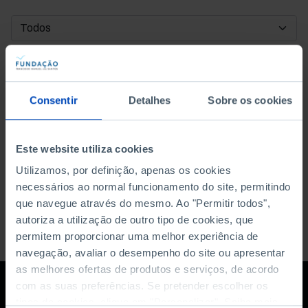
DATA DE INÍCIO
DATA DE FIM
Consentir
Detalhes
Sobre os cookies
ORDENAR POR
Este website utiliza cookies
Utilizamos, por definição, apenas os cookies
necessários ao normal funcionamento do site, permitindo
que navegue através do mesmo. Ao "Permitir todos",
autoriza a utilização de outro tipo de cookies, que
permitem proporcionar uma melhor experiência de
navegação, avaliar o desempenho do site ou apresentar
as melhores ofertas de produtos e serviços, de acordo
com as suas preferências. Se pretender escolher os
tipos de cookies, clique em "Personalizar". Saiba mais