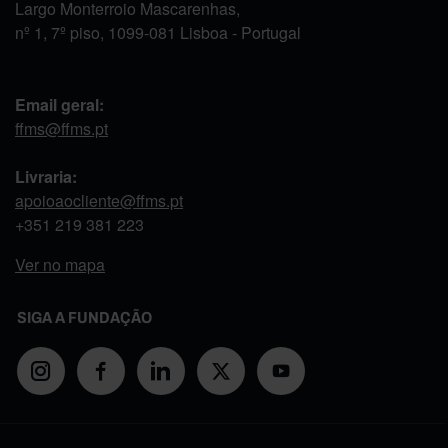
Largo Monterroio Mascarenhas,
nº 1, 7º piso, 1099-081 Lisboa - Portugal
Email geral:
ffms@ffms.pt
Livraria:
apoioaocliente@ffms.pt
+351
219 381 223
Ver no mapa
SIGA A FUNDAÇÃO