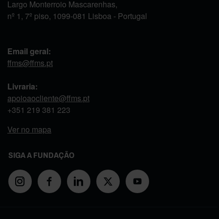
Largo Monterroio Mascarenhas,
nº 1, 7º piso, 1099-081 Lisboa - Portugal
Email geral:
ffms@ffms.pt
Livraria:
apoioaocliente@ffms.pt
+351
219 381 223
Ver no mapa
SIGA A FUNDAÇÃO