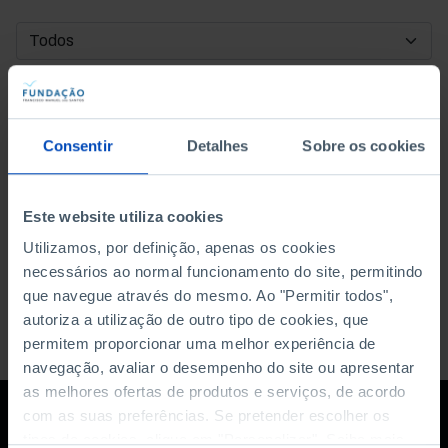
DATA DE INÍCIO
DATA DE FIM
Consentir
Detalhes
Sobre os cookies
ORDENAR POR
Este website utiliza cookies
Utilizamos, por definição, apenas os cookies
necessários ao normal funcionamento do site, permitindo
que navegue através do mesmo. Ao "Permitir todos",
autoriza a utilização de outro tipo de cookies, que
permitem proporcionar uma melhor experiência de
navegação, avaliar o desempenho do site ou apresentar
as melhores ofertas de produtos e serviços, de acordo
com as suas preferências. Se pretender escolher os
tipos de cookies, clique em "Personalizar". Saiba mais