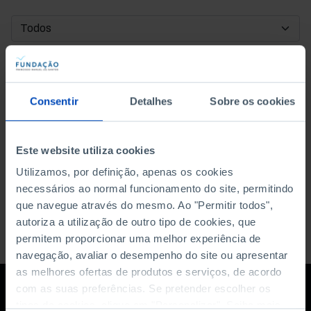
DATA DE INÍCIO
DATA DE FIM
Consentir
Detalhes
Sobre os cookies
ORDENAR POR
Este website utiliza cookies
Utilizamos, por definição, apenas os cookies
necessários ao normal funcionamento do site, permitindo
que navegue através do mesmo. Ao "Permitir todos",
autoriza a utilização de outro tipo de cookies, que
permitem proporcionar uma melhor experiência de
navegação, avaliar o desempenho do site ou apresentar
as melhores ofertas de produtos e serviços, de acordo
com as suas preferências. Se pretender escolher os
tipos de cookies, clique em "Personalizar". Saiba mais