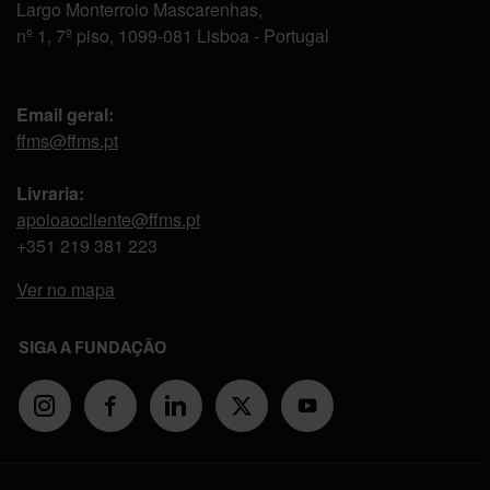
Largo Monterroio Mascarenhas,
nº 1, 7º piso, 1099-081 Lisboa - Portugal
Email geral:
ffms@ffms.pt
Livraria:
apoioaocliente@ffms.pt
+351
219 381 223
Ver no mapa
SIGA A FUNDAÇÃO