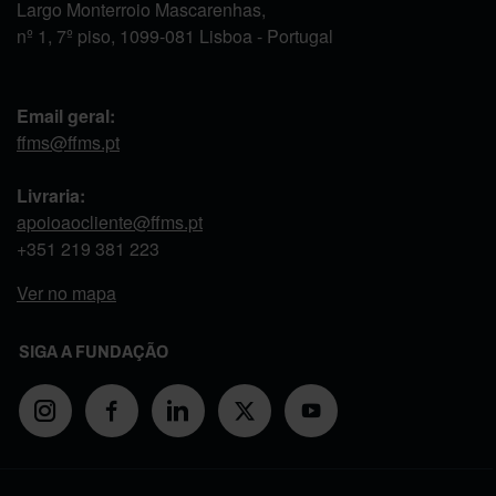
Largo Monterroio Mascarenhas,
nº 1, 7º piso, 1099-081 Lisboa - Portugal
Email geral:
ffms@ffms.pt
Livraria:
apoioaocliente@ffms.pt
+351
219 381 223
Ver no mapa
SIGA A FUNDAÇÃO