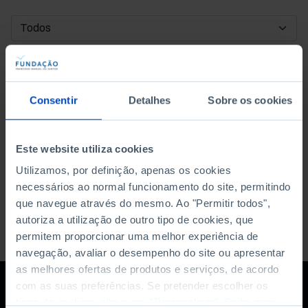
DATA DE INÍCIO
DATA DE FIM
Consentir
Detalhes
Sobre os cookies
ORDENAR POR
Este website utiliza cookies
Utilizamos, por definição, apenas os cookies
necessários ao normal funcionamento do site, permitindo
que navegue através do mesmo. Ao "Permitir todos",
autoriza a utilização de outro tipo de cookies, que
permitem proporcionar uma melhor experiência de
navegação, avaliar o desempenho do site ou apresentar
as melhores ofertas de produtos e serviços, de acordo
com as suas preferências. Se pretender escolher os
tipos de cookies, clique em "Personalizar". Saiba mais