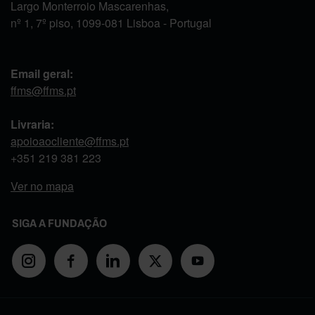
Largo Monterroio Mascarenhas,
nº 1, 7º piso, 1099-081 Lisboa - Portugal
Email geral:
ffms@ffms.pt
Livraria:
apoioaocliente@ffms.pt
+351
219 381 223
Ver no mapa
SIGA A FUNDAÇÃO