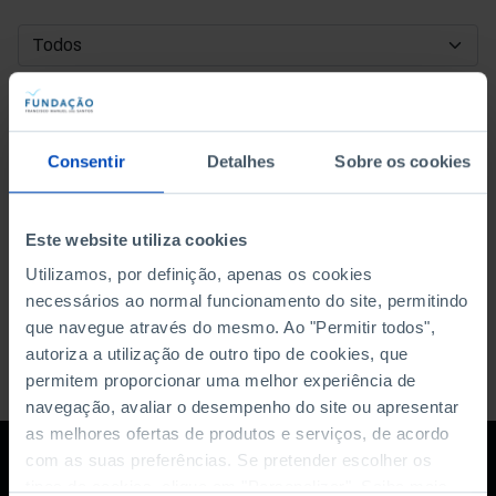
DATA DE INÍCIO
DATA DE FIM
Consentir
Detalhes
Sobre os cookies
ORDENAR POR
Este website utiliza cookies
Utilizamos, por definição, apenas os cookies
necessários ao normal funcionamento do site, permitindo
que navegue através do mesmo. Ao "Permitir todos",
autoriza a utilização de outro tipo de cookies, que
permitem proporcionar uma melhor experiência de
navegação, avaliar o desempenho do site ou apresentar
as melhores ofertas de produtos e serviços, de acordo
com as suas preferências. Se pretender escolher os
tipos de cookies, clique em "Personalizar". Saiba mais