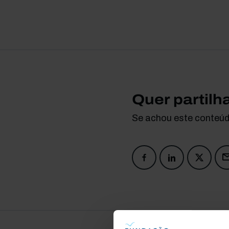
Quer partilh
Se achou este conteúdo