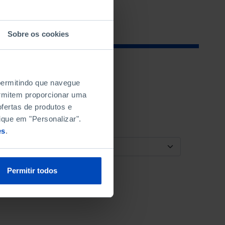
Sobre os cookies
 permitindo que navegue
permitem proporcionar uma
fertas de produtos e
ique em "Personalizar".
es
.
ORDENAR POR
Permitir todos