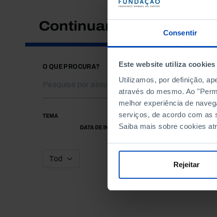
Continuar a pesquisar
Consentir
Este website utiliza cookies
O QUE PROCURA?
Utilizamos, por definição, a
através do mesmo. Ao "Permit
melhor experiência de naveg
serviços, de acordo com as s
TEMA
Saiba mais sobre cookies at
DATA DE INÍCIO
Rejeitar