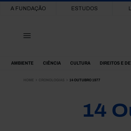
Main navigation
A FUNDAÇÃO
ESTUDOS
Themes Menu
AMBIENTE
CIÊNCIA
CULTURA
DIREITOS E D
HOME
CRONOLOGIAS
14 OUTUBRO 1977
14 O