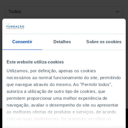
DATA DE INÍCIO
DATA DE FIM
Consentir
Detalhes
Sobre os cookies
ORDENAR POR
Este website utiliza cookies
Utilizamos, por definição, apenas os cookies
necessários ao normal funcionamento do site, permitindo
que navegue através do mesmo. Ao "Permitir todos",
autoriza a utilização de outro tipo de cookies, que
permitem proporcionar uma melhor experiência de
navegação, avaliar o desempenho do site ou apresentar
as melhores ofertas de produtos e serviços, de acordo
com as suas preferências. Se pretender escolher os
tipos de cookies, clique em "Personalizar". Saiba mais