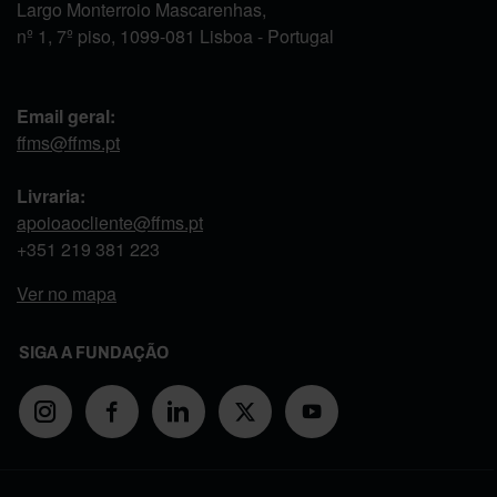
Largo Monterroio Mascarenhas,
nº 1, 7º piso, 1099-081 Lisboa - Portugal
Email geral:
ffms@ffms.pt
Livraria:
apoioaocliente@ffms.pt
+351
219 381 223
Ver no mapa
SIGA A FUNDAÇÃO