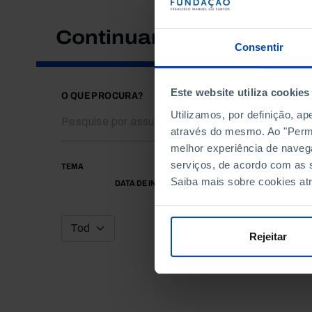
Continuar a pesquisar
Consentir
Este website utiliza cookies
O QUE PROCURA?
Utilizamos, por definição, a
através do mesmo. Ao "Permit
melhor experiência de naveg
serviços, de acordo com as s
TEMA
Saiba mais sobre cookies at
DATA DE INÍCIO
Rejeitar