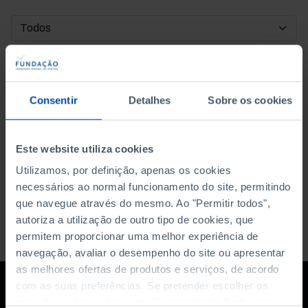
DATA DE INÍCIO
DATA DE FIM
Consentir
Detalhes
Sobre os cookies
ORDENAR POR
Este website utiliza cookies
Utilizamos, por definição, apenas os cookies
necessários ao normal funcionamento do site, permitindo
que navegue através do mesmo. Ao "Permitir todos",
autoriza a utilização de outro tipo de cookies, que
permitem proporcionar uma melhor experiência de
navegação, avaliar o desempenho do site ou apresentar
as melhores ofertas de produtos e serviços, de acordo
com as suas preferências. Se pretender escolher os
tipos de cookies, clique em "Personalizar". Saiba mais