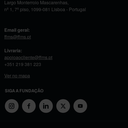
Largo Monterroio Mascarenhas,
nº 1, 7º piso, 1099-081 Lisboa - Portugal
Email geral:
ffms@ffms.pt
Livraria:
apoioaocliente@ffms.pt
+351
219 381 223
Ver no mapa
SIGA A FUNDAÇÃO