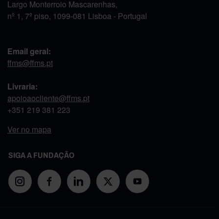
Largo Monterroio Mascarenhas,
nº 1, 7º piso, 1099-081 Lisboa - Portugal
Email geral:
ffms@ffms.pt
Livraria:
apoioaocliente@ffms.pt
+351
219 381 223
Ver no mapa
SIGA A FUNDAÇÃO