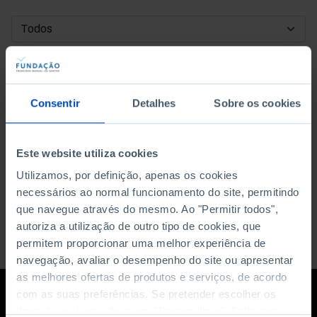
DATA DE INÍCIO
DATA DE FIM
Consentir
Detalhes
Sobre os cookies
ORDENAR POR
Este website utiliza cookies
Utilizamos, por definição, apenas os cookies
necessários ao normal funcionamento do site, permitindo
que navegue através do mesmo. Ao "Permitir todos",
autoriza a utilização de outro tipo de cookies, que
permitem proporcionar uma melhor experiência de
navegação, avaliar o desempenho do site ou apresentar
as melhores ofertas de produtos e serviços, de acordo
com as suas preferências. Se pretender escolher os
tipos de cookies, clique em "Personalizar". Saiba mais