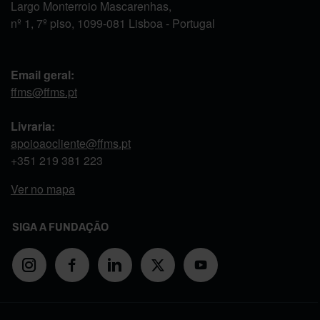
Largo Monterroio Mascarenhas,
nº 1, 7º piso, 1099-081 Lisboa - Portugal
Email geral:
ffms@ffms.pt
Livraria:
apoioaocliente@ffms.pt
+351
219 381 223
Ver no mapa
SIGA A FUNDAÇÃO