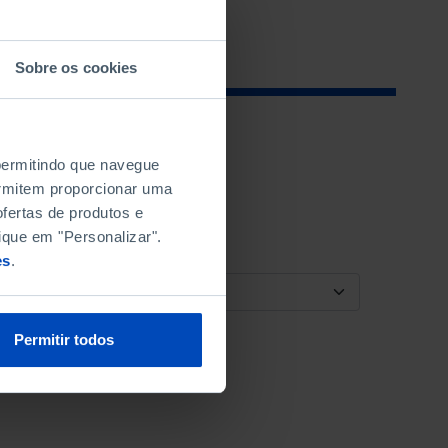
Sobre os cookies
 permitindo que navegue
permitem proporcionar uma
fertas de produtos e
ique em "Personalizar".
es
.
ORDENAR POR
Permitir todos