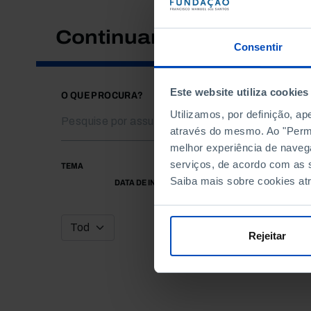
Continuar a pesquisar
Consentir
Este website utiliza cookies
O QUE PROCURA?
Utilizamos, por definição, a
através do mesmo. Ao "Permit
melhor experiência de naveg
serviços, de acordo com as s
TEMA
Saiba mais sobre cookies at
DATA DE INÍCIO
Rejeitar