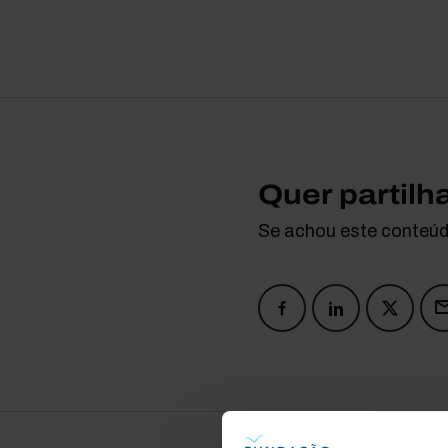
Quer partilh
Se achou este conteúdo