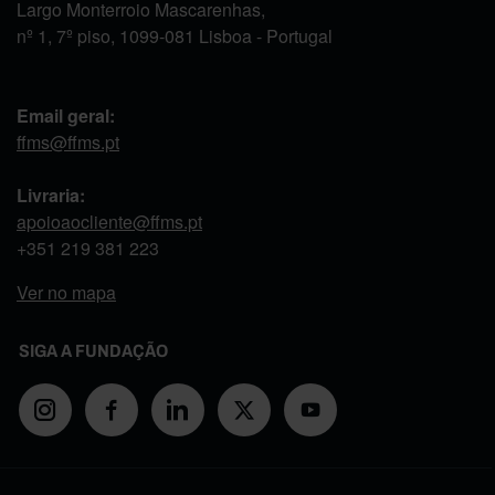
Largo Monterroio Mascarenhas,
nº 1, 7º piso, 1099-081 Lisboa - Portugal
Email geral:
ffms@ffms.pt
Livraria:
apoioaocliente@ffms.pt
+351
219 381 223
Ver no mapa
SIGA A FUNDAÇÃO