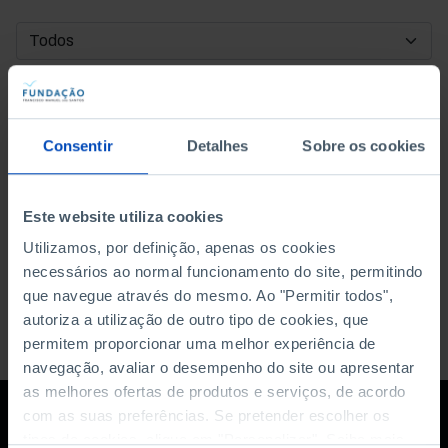
DATA DE INÍCIO
DATA DE FIM
Consentir
Detalhes
Sobre os cookies
ORDENAR POR
Este website utiliza cookies
Utilizamos, por definição, apenas os cookies
necessários ao normal funcionamento do site, permitindo
que navegue através do mesmo. Ao "Permitir todos",
autoriza a utilização de outro tipo de cookies, que
permitem proporcionar uma melhor experiência de
navegação, avaliar o desempenho do site ou apresentar
as melhores ofertas de produtos e serviços, de acordo
com as suas preferências. Se pretender escolher os
tipos de cookies, clique em "Personalizar". Saiba mais