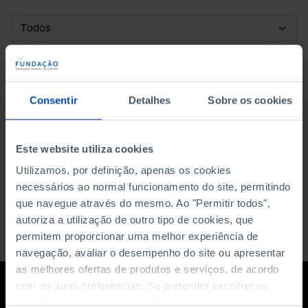
DATA DE INÍCIO
DATA DE FIM
Consentir
Detalhes
Sobre os cookies
ORDENAR POR
Este website utiliza cookies
Utilizamos, por definição, apenas os cookies
necessários ao normal funcionamento do site, permitindo
que navegue através do mesmo. Ao "Permitir todos",
autoriza a utilização de outro tipo de cookies, que
permitem proporcionar uma melhor experiência de
navegação, avaliar o desempenho do site ou apresentar
as melhores ofertas de produtos e serviços, de acordo
com as suas preferências. Se pretender escolher os
tipos de cookies, clique em "Personalizar". Saiba mais