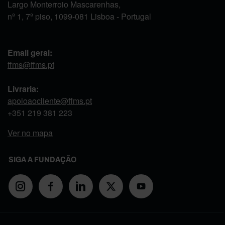
Largo Monterroio Mascarenhas,
nº 1, 7º piso, 1099-081 Lisboa - Portugal
Email geral:
ffms@ffms.pt
Livraria:
apoioaocliente@ffms.pt
+351
219 381 223
Ver no mapa
SIGA A FUNDAÇÃO