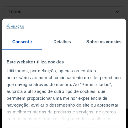
DATA DE INÍCIO
DATA DE FIM
Consentir
Detalhes
Sobre os cookies
ORDENAR POR
Este website utiliza cookies
Utilizamos, por definição, apenas os cookies
necessários ao normal funcionamento do site, permitindo
que navegue através do mesmo. Ao "Permitir todos",
autoriza a utilização de outro tipo de cookies, que
permitem proporcionar uma melhor experiência de
navegação, avaliar o desempenho do site ou apresentar
as melhores ofertas de produtos e serviços, de acordo
com as suas preferências. Se pretender escolher os
tipos de cookies, clique em "Personalizar". Saiba mais