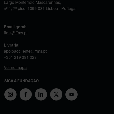
Largo Monterroio Mascarenhas,
nº 1, 7º piso, 1099-081 Lisboa - Portugal
Email geral:
ffms@ffms.pt
Livraria:
apoioaocliente@ffms.pt
+351
219 381 223
Ver no mapa
SIGA A FUNDAÇÃO