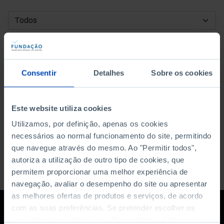
DATA DE INÍCIO
DATA DE FIM
Consentir
Detalhes
Sobre os cookies
ORDENAR POR
Este website utiliza cookies
Utilizamos, por definição, apenas os cookies
necessários ao normal funcionamento do site, permitindo
que navegue através do mesmo. Ao "Permitir todos",
autoriza a utilização de outro tipo de cookies, que
permitem proporcionar uma melhor experiência de
navegação, avaliar o desempenho do site ou apresentar
as melhores ofertas de produtos e serviços, de acordo
com as suas preferências. Se pretender escolher os
tipos de cookies, clique em "Personalizar". Saiba mais