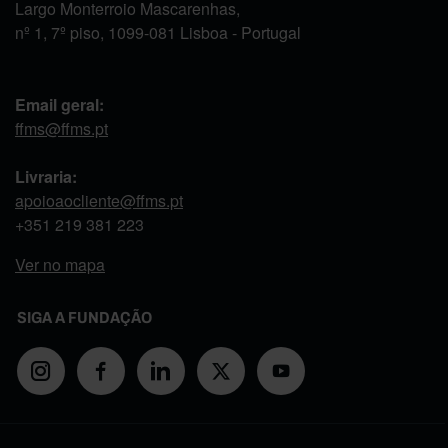
Largo Monterroio Mascarenhas,
nº 1, 7º piso, 1099-081 Lisboa - Portugal
Email geral:
ffms@ffms.pt
Livraria:
apoioaocliente@ffms.pt
+351
219 381 223
Ver no mapa
SIGA A FUNDAÇÃO