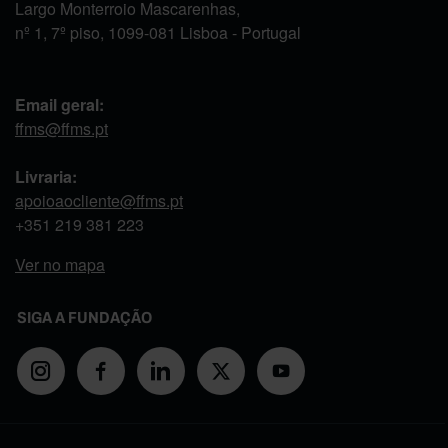
Largo Monterroio Mascarenhas,
nº 1, 7º piso, 1099-081 Lisboa - Portugal
Email geral:
ffms@ffms.pt
Livraria:
apoioaocliente@ffms.pt
+351
219 381 223
Ver no mapa
SIGA A FUNDAÇÃO