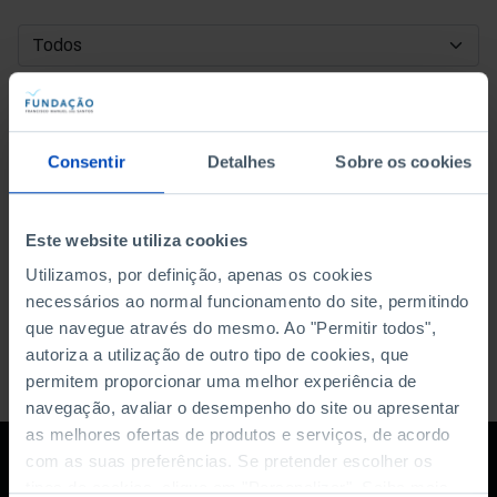
DATA DE INÍCIO
DATA DE FIM
Consentir
Detalhes
Sobre os cookies
ORDENAR POR
Este website utiliza cookies
Utilizamos, por definição, apenas os cookies
necessários ao normal funcionamento do site, permitindo
que navegue através do mesmo. Ao "Permitir todos",
autoriza a utilização de outro tipo de cookies, que
permitem proporcionar uma melhor experiência de
navegação, avaliar o desempenho do site ou apresentar
as melhores ofertas de produtos e serviços, de acordo
com as suas preferências. Se pretender escolher os
tipos de cookies, clique em "Personalizar". Saiba mais