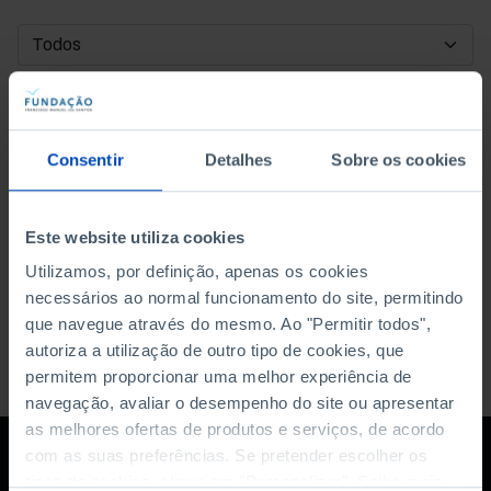
DATA DE INÍCIO
DATA DE FIM
Consentir
Detalhes
Sobre os cookies
ORDENAR POR
Este website utiliza cookies
Utilizamos, por definição, apenas os cookies
necessários ao normal funcionamento do site, permitindo
que navegue através do mesmo. Ao "Permitir todos",
autoriza a utilização de outro tipo de cookies, que
permitem proporcionar uma melhor experiência de
navegação, avaliar o desempenho do site ou apresentar
as melhores ofertas de produtos e serviços, de acordo
com as suas preferências. Se pretender escolher os
tipos de cookies, clique em "Personalizar". Saiba mais