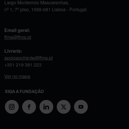
Largo Monterroio Mascarenhas,
nº 1, 7º piso, 1099-081 Lisboa - Portugal
Email geral:
ffms@ffms.pt
Livraria:
apoioaocliente@ffms.pt
+351
219 381 223
Ver no mapa
SIGA A FUNDAÇÃO