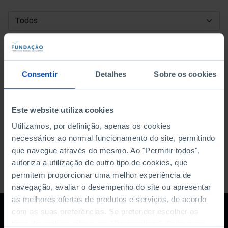
DATA DE INÍCIO
DATA DE FIM
Consentir
Detalhes
Sobre os cookies
ORDENAR POR
Este website utiliza cookies
Utilizamos, por definição, apenas os cookies
necessários ao normal funcionamento do site, permitindo
que navegue através do mesmo. Ao "Permitir todos",
autoriza a utilização de outro tipo de cookies, que
permitem proporcionar uma melhor experiência de
navegação, avaliar o desempenho do site ou apresentar
as melhores ofertas de produtos e serviços, de acordo
com as suas preferências. Se pretender escolher os
tipos de cookies, clique em "Personalizar". Saiba mais