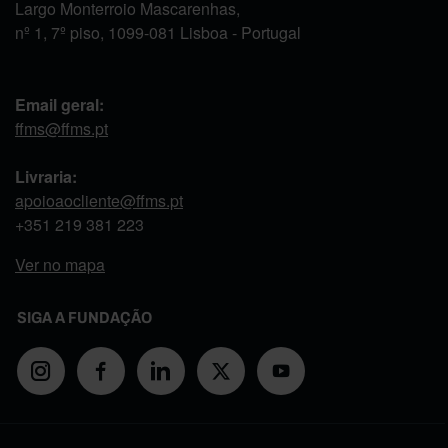
Largo Monterroio Mascarenhas,
nº 1, 7º piso, 1099-081 Lisboa - Portugal
Email geral:
ffms@ffms.pt
Livraria:
apoioaocliente@ffms.pt
+351
219 381 223
Ver no mapa
SIGA A FUNDAÇÃO