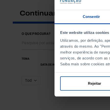
Continuar a pesquisar
Consentir
Este website utiliza cookies
O QUE PROCURA?
Utilizamos, por definição, a
através do mesmo. Ao "Permit
melhor experiência de naveg
serviços, de acordo com as s
TEMA
Saiba mais sobre cookies at
DATA DE INÍCIO
Rejeitar