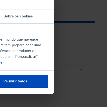
Sobre os cookies
 permitindo que navegue
permitem proporcionar uma
fertas de produtos e
ique em "Personalizar".
es
.
ORDENAR POR
Permitir todos