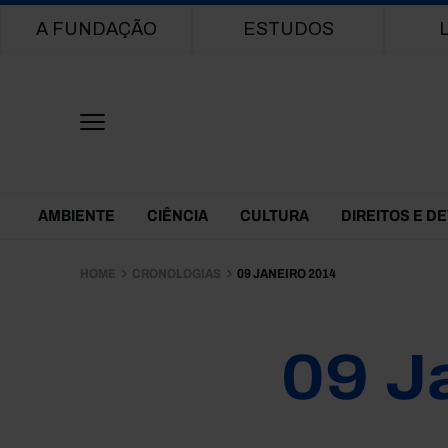
Main navigation
A FUNDAÇÃO
ESTUDOS
Themes Menu
AMBIENTE
CIÊNCIA
CULTURA
DIREITOS E D
HOME
CRONOLOGIAS
09 JANEIRO 2014
09 J