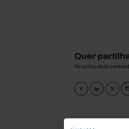
Quer partilh
Se achou este conteúdo