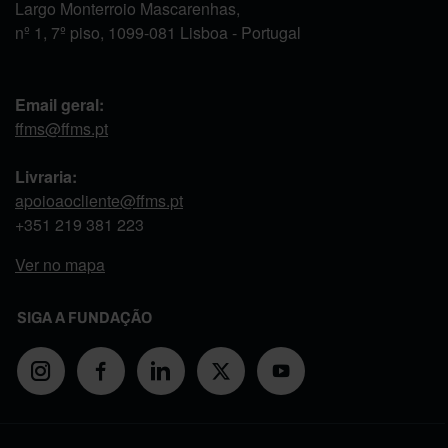
Largo Monterroio Mascarenhas,
nº 1, 7º piso, 1099-081 Lisboa - Portugal
Email geral:
ffms@ffms.pt
Livraria:
apoioaocliente@ffms.pt
+351
219 381 223
Ver no mapa
SIGA A FUNDAÇÃO