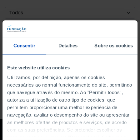
DATA DE INÍCIO
DATA DE FIM
Consentir
Detalhes
Sobre os cookies
ORDENAR POR
Este website utiliza cookies
Utilizamos, por definição, apenas os cookies
necessários ao normal funcionamento do site, permitindo
que navegue através do mesmo. Ao "Permitir todos",
autoriza a utilização de outro tipo de cookies, que
permitem proporcionar uma melhor experiência de
navegação, avaliar o desempenho do site ou apresentar
as melhores ofertas de produtos e serviços, de acordo
com as suas preferências. Se pretender escolher os
tipos de cookies, clique em "Personalizar". Saiba mais