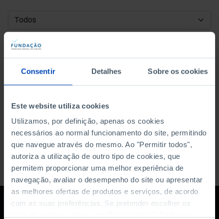
DATA DE INÍCIO
DATA DE FIM
Consentir
Detalhes
Sobre os cookies
ORDENAR POR
Este website utiliza cookies
Utilizamos, por definição, apenas os cookies
necessários ao normal funcionamento do site, permitindo
que navegue através do mesmo. Ao "Permitir todos",
autoriza a utilização de outro tipo de cookies, que
permitem proporcionar uma melhor experiência de
navegação, avaliar o desempenho do site ou apresentar
as melhores ofertas de produtos e serviços, de acordo
com as suas preferências. Se pretender escolher os
tipos de cookies, clique em "Personalizar". Saiba mais