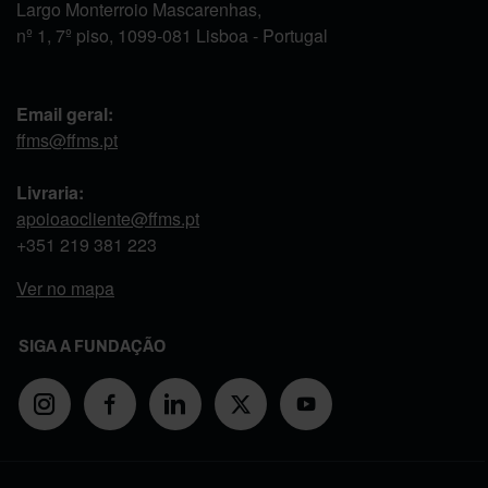
Largo Monterroio Mascarenhas,
nº 1, 7º piso, 1099-081 Lisboa - Portugal
Email geral:
ffms@ffms.pt
Livraria:
apoioaocliente@ffms.pt
+351
219 381 223
Ver no mapa
SIGA A FUNDAÇÃO