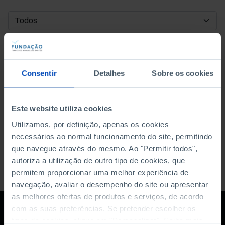
DATA DE INÍCIO
DATA DE FIM
Consentir
Detalhes
Sobre os cookies
ORDENAR POR
Este website utiliza cookies
Utilizamos, por definição, apenas os cookies
necessários ao normal funcionamento do site, permitindo
que navegue através do mesmo. Ao "Permitir todos",
autoriza a utilização de outro tipo de cookies, que
permitem proporcionar uma melhor experiência de
navegação, avaliar o desempenho do site ou apresentar
as melhores ofertas de produtos e serviços, de acordo
com as suas preferências. Se pretender escolher os
tipos de cookies, clique em "Personalizar". Saiba mais