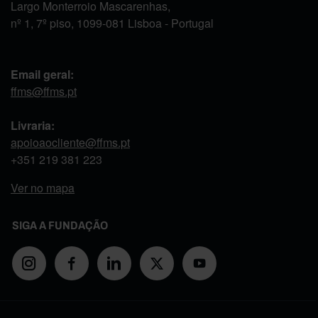
Largo Monterroio Mascarenhas,
nº 1, 7º piso, 1099-081 Lisboa - Portugal
Email geral:
ffms@ffms.pt
Livraria:
apoioaocliente@ffms.pt
+351
219 381 223
Ver no mapa
SIGA A FUNDAÇÃO