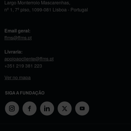
Largo Monterroio Mascarenhas,
nº 1, 7º piso, 1099-081 Lisboa - Portugal
Email geral:
ffms@ffms.pt
Livraria:
apoioaocliente@ffms.pt
+351
219 381 223
Ver no mapa
SIGA A FUNDAÇÃO