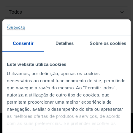
DATA DE INÍCIO
DATA DE FIM
Consentir
Detalhes
Sobre os cookies
ORDENAR POR
Este website utiliza cookies
Utilizamos, por definição, apenas os cookies
necessários ao normal funcionamento do site, permitindo
que navegue através do mesmo. Ao "Permitir todos",
autoriza a utilização de outro tipo de cookies, que
permitem proporcionar uma melhor experiência de
navegação, avaliar o desempenho do site ou apresentar
as melhores ofertas de produtos e serviços, de acordo
com as suas preferências. Se pretender escolher os
tipos de cookies, clique em "Personalizar". Saiba mais