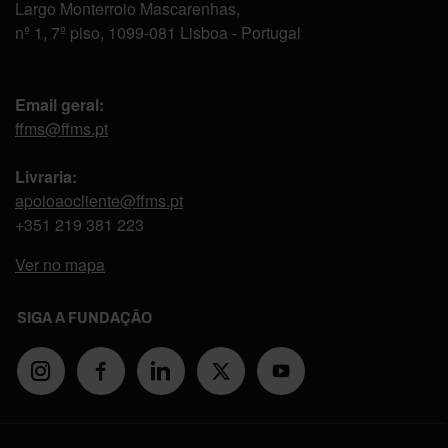
Largo Monterroio Mascarenhas,
nº 1, 7º piso, 1099-081 Lisboa - Portugal
Email geral:
ffms@ffms.pt
Livraria:
apoioaocliente@ffms.pt
+351
219 381 223
Ver no mapa
SIGA A FUNDAÇÃO