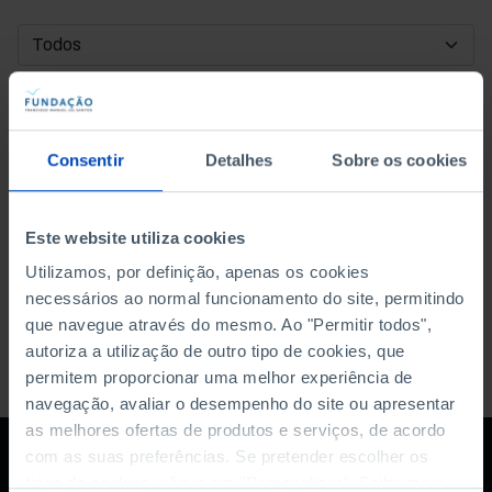
DATA DE INÍCIO
DATA DE FIM
Consentir
Detalhes
Sobre os cookies
ORDENAR POR
Este website utiliza cookies
Utilizamos, por definição, apenas os cookies
necessários ao normal funcionamento do site, permitindo
que navegue através do mesmo. Ao "Permitir todos",
autoriza a utilização de outro tipo de cookies, que
permitem proporcionar uma melhor experiência de
navegação, avaliar o desempenho do site ou apresentar
as melhores ofertas de produtos e serviços, de acordo
com as suas preferências. Se pretender escolher os
tipos de cookies, clique em "Personalizar". Saiba mais