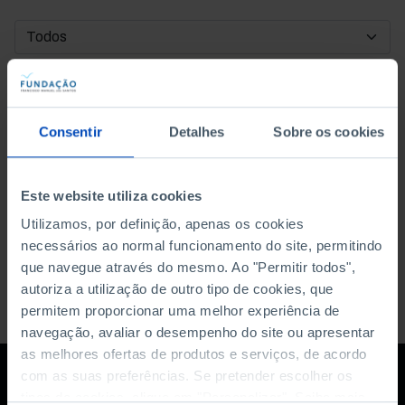
DATA DE INÍCIO
DATA DE FIM
Consentir
Detalhes
Sobre os cookies
ORDENAR POR
Este website utiliza cookies
Utilizamos, por definição, apenas os cookies
necessários ao normal funcionamento do site, permitindo
que navegue através do mesmo. Ao "Permitir todos",
autoriza a utilização de outro tipo de cookies, que
permitem proporcionar uma melhor experiência de
navegação, avaliar o desempenho do site ou apresentar
as melhores ofertas de produtos e serviços, de acordo
com as suas preferências. Se pretender escolher os
tipos de cookies, clique em "Personalizar". Saiba mais