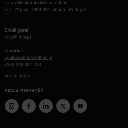
Largo Monterroio Mascarenhas,
nº 1, 7º piso, 1099-081 Lisboa - Portugal
Email geral:
ffms@ffms.pt
Livraria:
apoioaocliente@ffms.pt
+351
219 381 223
Ver no mapa
SIGA A FUNDAÇÃO