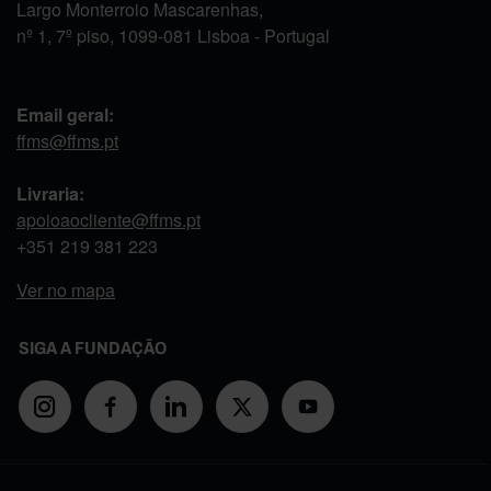
Largo Monterroio Mascarenhas,
nº 1, 7º piso, 1099-081 Lisboa - Portugal
Email geral:
ffms@ffms.pt
Livraria:
apoioaocliente@ffms.pt
+351
219 381 223
Ver no mapa
SIGA A FUNDAÇÃO