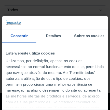
DATA DE INÍCIO
DATA DE FIM
Consentir
Detalhes
Sobre os cookies
ORDENAR POR
Este website utiliza cookies
Utilizamos, por definição, apenas os cookies
necessários ao normal funcionamento do site, permitindo
que navegue através do mesmo. Ao "Permitir todos",
autoriza a utilização de outro tipo de cookies, que
permitem proporcionar uma melhor experiência de
navegação, avaliar o desempenho do site ou apresentar
as melhores ofertas de produtos e serviços, de acordo
com as suas preferências. Se pretender escolher os
tipos de cookies, clique em "Personalizar". Saiba mais