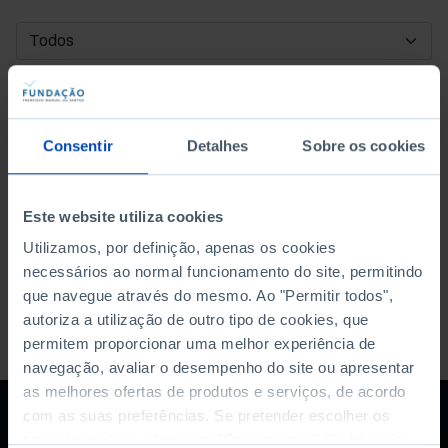
DATA DE INÍCIO
DATA DE FIM
Consentir
Detalhes
Sobre os cookies
ORDENAR POR
Este website utiliza cookies
Utilizamos, por definição, apenas os cookies
necessários ao normal funcionamento do site, permitindo
que navegue através do mesmo. Ao "Permitir todos",
autoriza a utilização de outro tipo de cookies, que
permitem proporcionar uma melhor experiência de
navegação, avaliar o desempenho do site ou apresentar
as melhores ofertas de produtos e serviços, de acordo
com as suas preferências. Se pretender escolher os
tipos de cookies, clique em "Personalizar". Saiba mais