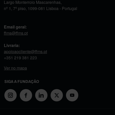
Largo Monterroio Mascarenhas,
nº 1, 7º piso, 1099-081 Lisboa - Portugal
Email geral:
ffms@ffms.pt
Livraria:
apoioaocliente@ffms.pt
+351
219 381 223
Ver no mapa
SIGA A FUNDAÇÃO