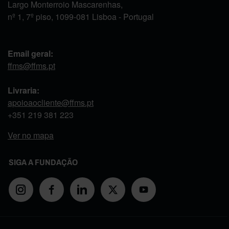
Largo Monterroio Mascarenhas,
nº 1, 7º piso, 1099-081 Lisboa - Portugal
Email geral:
ffms@ffms.pt
Livraria:
apoioaocliente@ffms.pt
+351
219 381 223
Ver no mapa
SIGA A FUNDAÇÃO