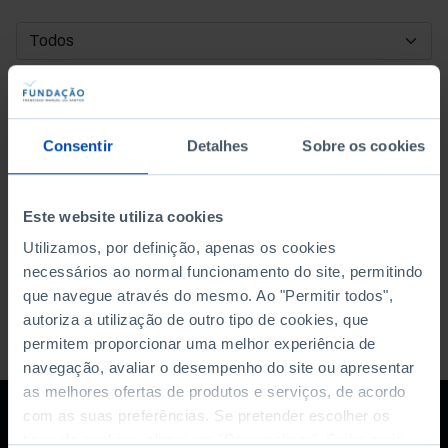
DATA DE INÍCIO
DATA DE FIM
Consentir
Detalhes
Sobre os cookies
ORDENAR POR
Este website utiliza cookies
Utilizamos, por definição, apenas os cookies
necessários ao normal funcionamento do site, permitindo
que navegue através do mesmo. Ao "Permitir todos",
autoriza a utilização de outro tipo de cookies, que
permitem proporcionar uma melhor experiência de
navegação, avaliar o desempenho do site ou apresentar
as melhores ofertas de produtos e serviços, de acordo
com as suas preferências. Se pretender escolher os
tipos de cookies, clique em "Personalizar". Saiba mais