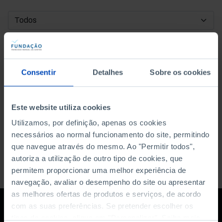
DATA DE INÍCIO
DATA DE FIM
Consentir
Detalhes
Sobre os cookies
ORDENAR POR
Este website utiliza cookies
Utilizamos, por definição, apenas os cookies
necessários ao normal funcionamento do site, permitindo
que navegue através do mesmo. Ao "Permitir todos",
autoriza a utilização de outro tipo de cookies, que
permitem proporcionar uma melhor experiência de
navegação, avaliar o desempenho do site ou apresentar
as melhores ofertas de produtos e serviços, de acordo
com as suas preferências. Se pretender escolher os
tipos de cookies, clique em "Personalizar". Saiba mais