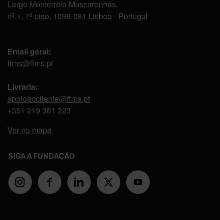
Largo Monterroio Mascarenhas,
nº 1, 7º piso, 1099-081 Lisboa - Portugal
Email geral:
ffms@ffms.pt
Livraria:
apoioaocliente@ffms.pt
+351
219 381 223
Ver no mapa
SIGA A FUNDAÇÃO