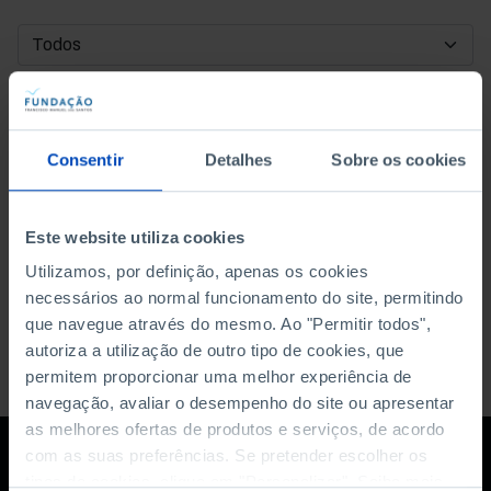
DATA DE INÍCIO
DATA DE FIM
Consentir
Detalhes
Sobre os cookies
ORDENAR POR
Este website utiliza cookies
Utilizamos, por definição, apenas os cookies
necessários ao normal funcionamento do site, permitindo
que navegue através do mesmo. Ao "Permitir todos",
autoriza a utilização de outro tipo de cookies, que
permitem proporcionar uma melhor experiência de
navegação, avaliar o desempenho do site ou apresentar
as melhores ofertas de produtos e serviços, de acordo
com as suas preferências. Se pretender escolher os
tipos de cookies, clique em "Personalizar". Saiba mais