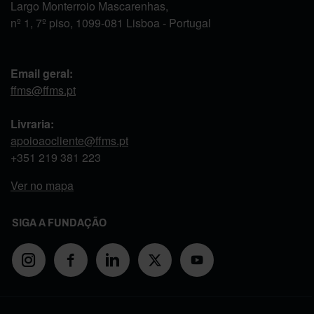
Largo Monterroio Mascarenhas,
nº 1, 7º piso, 1099-081 Lisboa - Portugal
Email geral:
ffms@ffms.pt
Livraria:
apoioaocliente@ffms.pt
+351
219 381 223
Ver no mapa
SIGA A FUNDAÇÃO