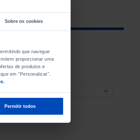
Sobre os cookies
 permitindo que navegue
permitem proporcionar uma
fertas de produtos e
ique em "Personalizar".
es
.
ORDENAR POR
Permitir todos