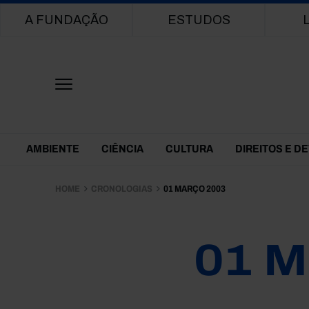
Main navigation
A FUNDAÇÃO
ESTUDOS
Themes Menu
AMBIENTE
CIÊNCIA
CULTURA
DIREITOS E D
HOME
CRONOLOGIAS
01 MARÇO 2003
01 M