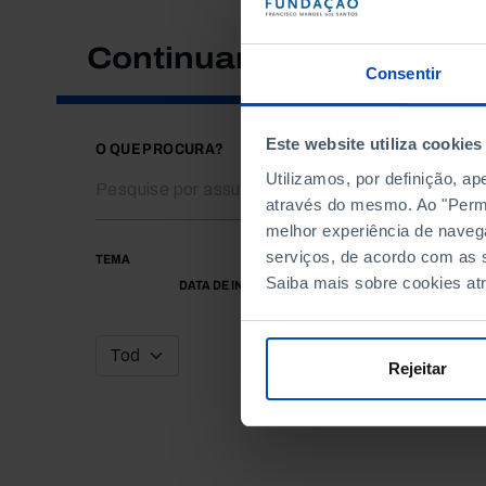
Continuar a pesquisar
Consentir
Este website utiliza cookies
O QUE PROCURA?
Utilizamos, por definição, a
através do mesmo. Ao "Permit
melhor experiência de naveg
serviços, de acordo com as s
TEMA
Saiba mais sobre cookies at
DATA DE INÍCIO
Rejeitar