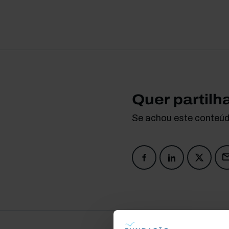
Quer partilh
Se achou este conteúdo