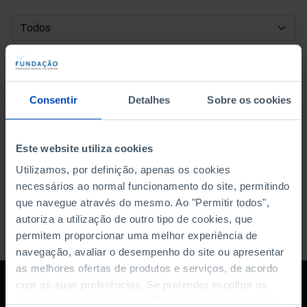
DATA DE INÍCIO
DATA DE FIM
Consentir
Detalhes
Sobre os cookies
ORDENAR POR
Este website utiliza cookies
Utilizamos, por definição, apenas os cookies
necessários ao normal funcionamento do site, permitindo
que navegue através do mesmo. Ao "Permitir todos",
autoriza a utilização de outro tipo de cookies, que
permitem proporcionar uma melhor experiência de
navegação, avaliar o desempenho do site ou apresentar
as melhores ofertas de produtos e serviços, de acordo
com as suas preferências. Se pretender escolher os
tipos de cookies, clique em "Personalizar". Saiba mais