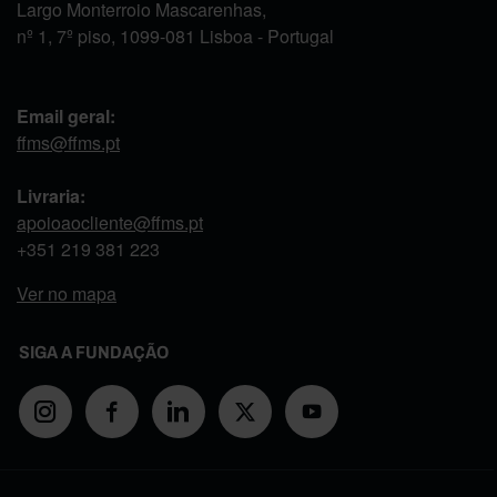
Largo Monterroio Mascarenhas,
nº 1, 7º piso, 1099-081 Lisboa - Portugal
Email geral:
ffms@ffms.pt
Livraria:
apoioaocliente@ffms.pt
+351
219 381 223
Ver no mapa
SIGA A FUNDAÇÃO