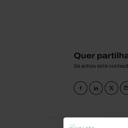
Quer partilh
Se achou este conteúdo