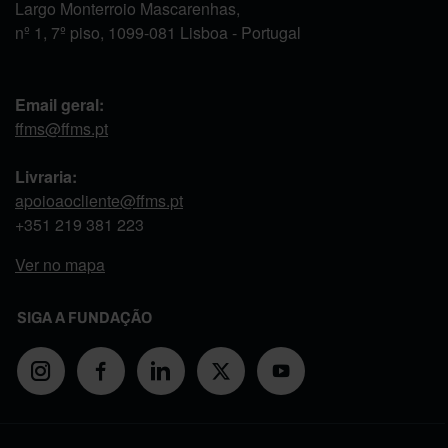
Largo Monterroio Mascarenhas,
nº 1, 7º piso, 1099-081 Lisboa - Portugal
Email geral:
ffms@ffms.pt
Livraria:
apoioaocliente@ffms.pt
+351
219 381 223
Ver no mapa
SIGA A FUNDAÇÃO