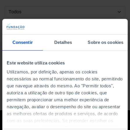
DATA DE INÍCIO
DATA DE FIM
Consentir
Detalhes
Sobre os cookies
ORDENAR POR
Este website utiliza cookies
Utilizamos, por definição, apenas os cookies
necessários ao normal funcionamento do site, permitindo
que navegue através do mesmo. Ao "Permitir todos",
autoriza a utilização de outro tipo de cookies, que
permitem proporcionar uma melhor experiência de
navegação, avaliar o desempenho do site ou apresentar
as melhores ofertas de produtos e serviços, de acordo
com as suas preferências. Se pretender escolher os
tipos de cookies, clique em "Personalizar". Saiba mais