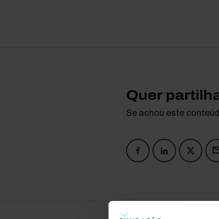
Quer partilh
Se achou este conteúdo