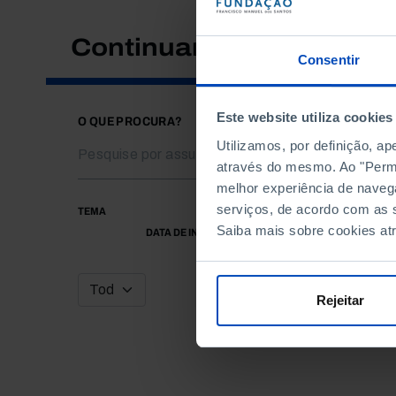
Continuar a pesquisar
Consentir
Este website utiliza cookies
O QUE PROCURA?
Utilizamos, por definição, a
através do mesmo. Ao "Permit
melhor experiência de naveg
serviços, de acordo com as s
TEMA
Saiba mais sobre cookies at
DATA DE INÍCIO
Rejeitar