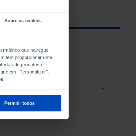
Sobre os cookies
 permitindo que navegue
permitem proporcionar uma
fertas de produtos e
ique em "Personalizar".
es
.
ORDENAR POR
Permitir todos