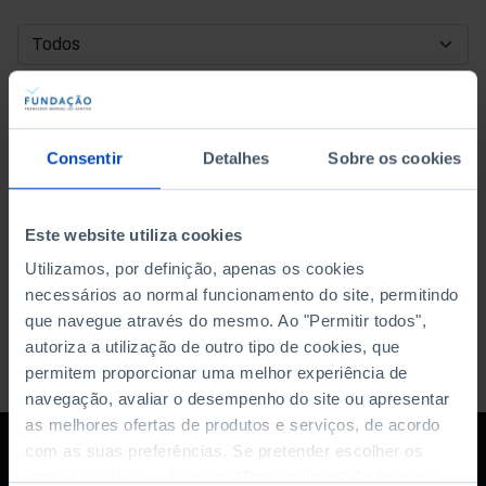
DATA DE INÍCIO
DATA DE FIM
Consentir
Detalhes
Sobre os cookies
ORDENAR POR
Este website utiliza cookies
Utilizamos, por definição, apenas os cookies
necessários ao normal funcionamento do site, permitindo
que navegue através do mesmo. Ao "Permitir todos",
autoriza a utilização de outro tipo de cookies, que
permitem proporcionar uma melhor experiência de
navegação, avaliar o desempenho do site ou apresentar
as melhores ofertas de produtos e serviços, de acordo
com as suas preferências. Se pretender escolher os
tipos de cookies, clique em "Personalizar". Saiba mais