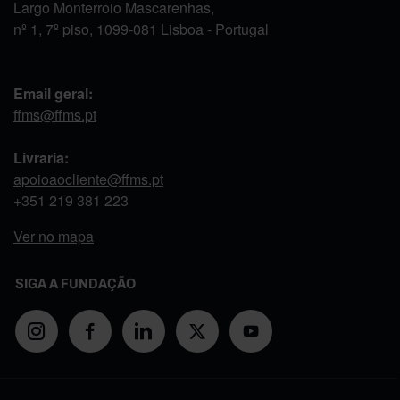
Largo Monterroio Mascarenhas,
nº 1, 7º piso, 1099-081 Lisboa - Portugal
Email geral:
ffms@ffms.pt
Livraria:
apoioaocliente@ffms.pt
+351
219 381 223
Ver no mapa
SIGA A FUNDAÇÃO