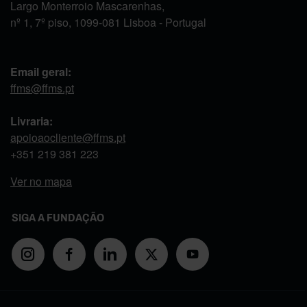
Largo Monterroio Mascarenhas,
nº 1, 7º piso, 1099-081 Lisboa - Portugal
Email geral:
ffms@ffms.pt
Livraria:
apoioaocliente@ffms.pt
+351
219 381 223
Ver no mapa
SIGA A FUNDAÇÃO