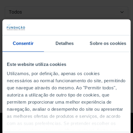
DATA DE INÍCIO
DATA DE FIM
Consentir
Detalhes
Sobre os cookies
ORDENAR POR
Este website utiliza cookies
Utilizamos, por definição, apenas os cookies
necessários ao normal funcionamento do site, permitindo
que navegue através do mesmo. Ao "Permitir todos",
autoriza a utilização de outro tipo de cookies, que
permitem proporcionar uma melhor experiência de
navegação, avaliar o desempenho do site ou apresentar
as melhores ofertas de produtos e serviços, de acordo
com as suas preferências. Se pretender escolher os
tipos de cookies, clique em "Personalizar". Saiba mais