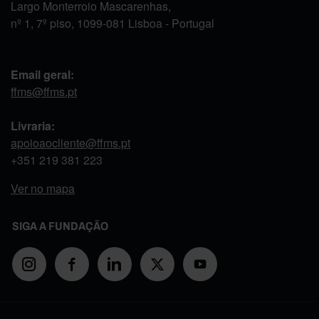
Largo Monterroio Mascarenhas,
nº 1, 7º piso, 1099-081 Lisboa - Portugal
Email geral:
ffms@ffms.pt
Livraria:
apoioaocliente@ffms.pt
+351
219 381 223
Ver no mapa
SIGA A FUNDAÇÃO