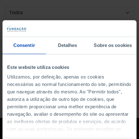
DATA DE INÍCIO
DATA DE FIM
Consentir
Detalhes
Sobre os cookies
ORDENAR POR
Este website utiliza cookies
Utilizamos, por definição, apenas os cookies
necessários ao normal funcionamento do site, permitindo
que navegue através do mesmo. Ao "Permitir todos",
autoriza a utilização de outro tipo de cookies, que
permitem proporcionar uma melhor experiência de
navegação, avaliar o desempenho do site ou apresentar
as melhores ofertas de produtos e serviços, de acordo
com as suas preferências. Se pretender escolher os
tipos de cookies, clique em "Personalizar". Saiba mais