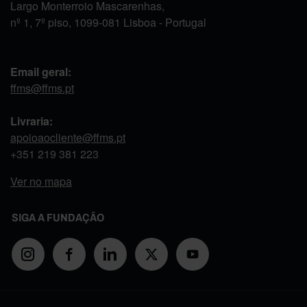
Largo Monterroio Mascarenhas,
nº 1, 7º piso, 1099-081 Lisboa - Portugal
Email geral:
ffms@ffms.pt
Livraria:
apoioaocliente@ffms.pt
+351
219 381 223
Ver no mapa
SIGA A FUNDAÇÃO