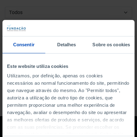
DATA DE INÍCIO
DATA DE FIM
Consentir
Detalhes
Sobre os cookies
ORDENAR POR
Este website utiliza cookies
Utilizamos, por definição, apenas os cookies
necessários ao normal funcionamento do site, permitindo
que navegue através do mesmo. Ao "Permitir todos",
autoriza a utilização de outro tipo de cookies, que
permitem proporcionar uma melhor experiência de
navegação, avaliar o desempenho do site ou apresentar
as melhores ofertas de produtos e serviços, de acordo
com as suas preferências. Se pretender escolher os
tipos de cookies, clique em "Personalizar". Saiba mais